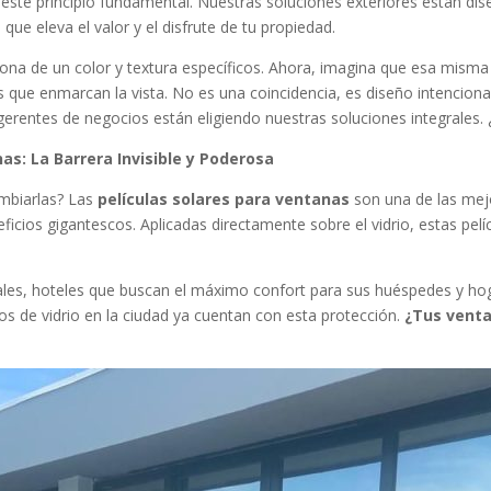
ste principio fundamental. Nuestras soluciones exteriores están di
que eleva el valor y el disfrute de tu propiedad.
lona de un color y textura específicos. Ahora, imagina que esa misma p
as que enmarcan la vista. No es una coincidencia, es diseño intencional.
 gerentes de negocios están eligiendo nuestras soluciones integrales. ¿
nas: La Barrera Invisible y Poderosa
ambiarlas? Las
películas solares para ventanas
son una de las mej
ficios gigantescos. Aplicadas directamente sobre el vidrio, estas pe
ales, hoteles que buscan el máximo confort para sus huéspedes y hog
dos de vidrio en la ciudad ya cuentan con esta protección.
¿Tus venta