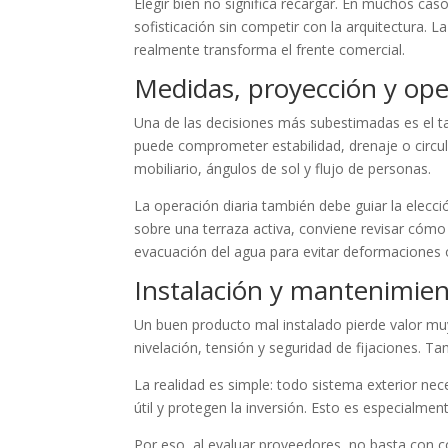
Elegir bien no significa recargar. En muchos cas
sofisticación sin competir con la arquitectura. 
realmente transforma el frente comercial.
Medidas, proyección y ope
Una de las decisiones más subestimadas es el tam
puede comprometer estabilidad, drenaje o circul
mobiliario, ángulos de sol y flujo de personas.
La operación diaria también debe guiar la elecció
sobre una terraza activa, conviene revisar cómo a
evacuación del agua para evitar deformaciones 
Instalación y mantenimien
Un buen producto mal instalado pierde valor muy 
nivelación, tensión y seguridad de fijaciones. 
La realidad es simple: todo sistema exterior ne
útil y protegen la inversión. Esto es especialme
Por eso, al evaluar proveedores, no basta con c