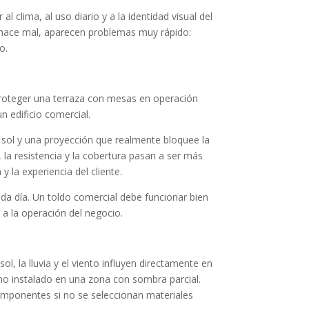
 clima, al uso diario y a la identidad visual del
se hace mal, aparecen problemas muy rápido:
o.
e proteger una terraza con mesas en operación
 edificio comercial.
al sol y una proyección que realmente bloquee la
a, la resistencia y la cobertura pasan a ser más
 la experiencia del cliente.
da día. Un toldo comercial debe funcionar bien
a la operación del negocio.
l, la lluvia y el viento influyen directamente en
uno instalado en una zona con sombra parcial.
omponentes si no se seleccionan materiales