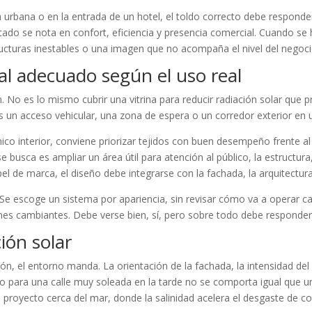
 urbana o en la entrada de un hotel, el toldo correcto debe responder al
ultado se nota en confort, eficiencia y presencia comercial. Cuando 
ucturas inestables o una imagen que no acompaña el nivel del negoci
al adecuado según el uso real
ión. No es lo mismo cubrir una vitrina para reducir radiación solar qu
un acceso vehicular, una zona de espera o un corredor exterior en un
érmico interior, conviene priorizar tejidos con buen desempeño frente 
e se busca es ampliar un área útil para atención al público, la estructur
l de marca, el diseño debe integrarse con la fachada, la arquitectura y
e escoge un sistema por apariencia, sin revisar cómo va a operar ca
nes cambiantes. Debe verse bien, sí, pero sobre todo debe responder 
ión solar
n, el entorno manda. La orientación de la fachada, la intensidad del so
oldo para una calle muy soleada en la tarde no se comporta igual que 
proyecto cerca del mar, donde la salinidad acelera el desgaste de c