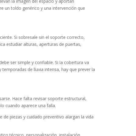
elevan la imagen del espacio y aportan
tre un toldo genérico y una intervención que
iente. Si sobresale sin el soporte correcto,
a estudiar alturas, aperturas de puertas,
debe ser simple y confiable. Si la cobertura va
ay temporadas de lluvia intensa, hay que prever la
arse. Hace falta revisar soporte estructural,
olo cuando aparece una falla.
te de piezas y cuidado preventivo alargan la vida
ico técnico, personalización, instalación