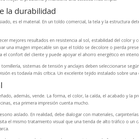
e la durabilidad
do, es el material. En un toldo comercial, la tela y la estructura det
ecer mejores resultados en resistencia al sol, estabilidad del color 
r una imagen impecable sin que el toldo se decolore o pierda prese
 el confort del cliente y puede apoyar el ahorro energético en interio
 tornillería, sistemas de tensión y anclajes deben seleccionarse según
evisión es todavía más crítica. Un excelente tejido instalado sobre una
l
eñado, además, vende. La forma, el color, la caída, el acabado y la pr
oficinas, esa primera impresión cuenta mucho.
esorio aislado. En realidad, debe dialogar con materiales, carpinterías,
ita el mismo tratamiento visual que una tienda de alto tráfico o un c
arca.