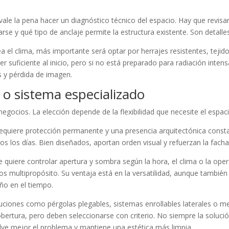
vale la pena hacer un diagnóstico técnico del espacio. Hay que revis
rse y qué tipo de anclaje permite la estructura existente. Son detalle
a el clima, más importante será optar por herrajes resistentes, teji
suficiente al inicio, pero si no está preparado para radiación inten
 y pérdida de imagen.
il o sistema especializado
egocios. La elección depende de la flexibilidad que necesite el espaci
requiere protección permanente y una presencia arquitectónica const
s los días. Bien diseñados, aportan orden visual y refuerzan la facha
se quiere controlar apertura y sombra según la hora, el clima o la ope
os multipropósito. Su ventaja está en la versatilidad, aunque tambié
ño en el tiempo.
ciones como pérgolas plegables, sistemas enrollables laterales o me
obertura, pero deben seleccionarse con criterio. No siempre la soluci
lve mejor el problema y mantiene una estética más limpia.