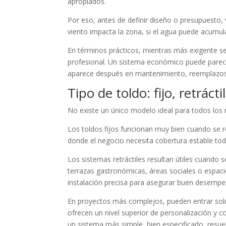
apropiados.
Por eso, antes de definir diseño o presupuesto, 
viento impacta la zona, si el agua puede acumula
En términos prácticos, mientras más exigente se
profesional. Un sistema económico puede parecer 
aparece después en mantenimiento, reemplazos
Tipo de toldo: fijo, retráct
No existe un único modelo ideal para todos los n
Los toldos fijos funcionan muy bien cuando se 
donde el negocio necesita cobertura estable todo
Los sistemas retráctiles resultan útiles cuando 
terrazas gastronómicas, áreas sociales o espaci
instalación precisa para asegurar buen desempe
En proyectos más complejos, pueden entrar solu
ofrecen un nivel superior de personalización y c
un sistema más simple, bien especificado, resue