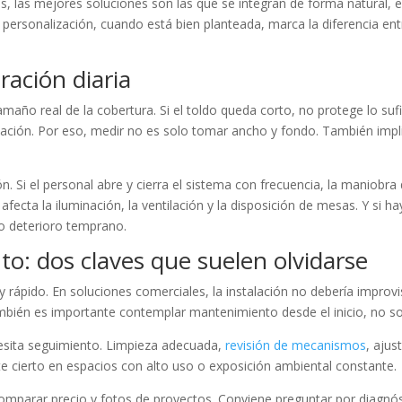
os, las mejores soluciones son las que se integran de forma natural, 
La personalización, cuando está bien planteada, marca la diferencia en
ración diaria
año real de la cobertura. Si el toldo queda corto, no protege lo sufic
ación. Por eso, medir no es solo tomar ancho y fondo. También implic
n. Si el personal abre y cierra el sistema con frecuencia, la maniobra 
fecta la iluminación, la ventilación y la disposición de mesas. Y si h
o deterioro temprano.
to: dos claves que suelen olvidarse
rápido. En soluciones comerciales, la instalación no debería improvis
También es importante contemplar mantenimiento desde el inicio, no s
cesita seguimiento. Limpieza adecuada,
revisión de mecanismos
, ajus
nte cierto en espacios con alto uso o exposición ambiental constante.
omparar precio y fotos de proyectos. Conviene preguntar por diagnóst